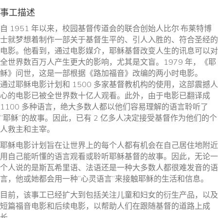
事工描述
自 1951 年以来，校园基督传道会的联合创始人比尔·布莱特博
士就梦想着制作一部关于基督生平的、引人入胜的、符合圣经的
电影。他看到，通过电影媒介，耶稣基督改变人生的讯息可以对
全世界数百万人产生更大的影响，尤其是文盲。1979 年，《耶
稣》问世，这是一部根据《路加福音》改编的两小时电影。
通过耶稣电影计划和 1500 多家基督教机构的使用，这部震撼人
心的电影已被全世界数十亿人观看。此外，由于电影已翻译成
1100 多种语言，绝大多数人都以他们容易理解的语言聆听了
“耶稣”的故事。因此，已有 2 亿多人决定接受基督作为他们的个
人救主和主宰。
耶稣电影计划旨在让世界上的每个人都有机会在自己居住地附近
用自己能听懂的语言观看或聆听耶稣基督的故事。因此，无论一
个人说的是斯瓦希里语、法语还是一种大多数人都很难发音的语
言，他或她都会用一种“心灵语言”来接触耶稣的生活和信息。
目前，该事工已经扩大到包括关注儿童和妇女的衍生产品，以及
短篇福音电影和后续电影，以帮助人们在跟随基督的道路上成
长。